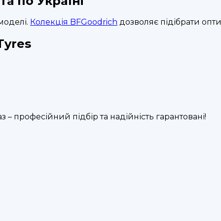
та по Україні
моделі.
Колекція BFGoodrich
дозволяє підібрати опти
Tyres
з – професійний підбір та надійність гарантовані!