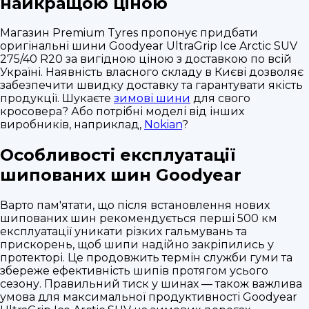
найкращою ціною
Магазин Premium Tyres пропонує придбати
оригінальні шини Goodyear UltraGrip Ice Arctic SUV
275/40 R20 за вигідною ціною з доставкою по всій
Україні. Наявність власного складу в Києві дозволяє
забезпечити швидку доставку та гарантувати якість
продукції. Шукаєте
зимові шини
для свого
кросовера? Або потрібні моделі від інших
виробників, наприклад,
Nokian
?
Особливості експлуатації
шипованих шин Goodyear
Варто пам'ятати, що після встановлення нових
шипованих шин рекомендується перші 500 км
експлуатації уникати різких гальмувань та
прискорень, щоб шипи надійно закріпились у
протекторі. Це продовжить термін служби гуми та
збереже ефективність шипів протягом усього
сезону. Правильний тиск у шинах — також важлива
умова для максимальної продуктивності Goodyear