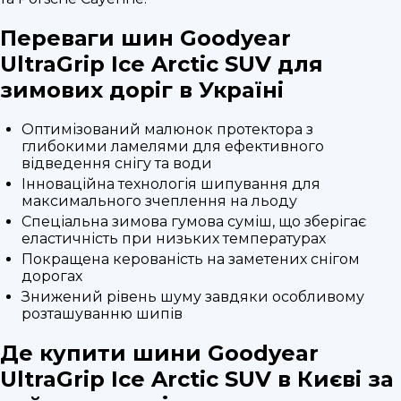
Переваги шин Goodyear
UltraGrip Ice Arctic SUV для
зимових доріг в Україні
Оптимізований малюнок протектора з
глибокими ламелями для ефективного
відведення снігу та води
Інноваційна технологія шипування для
максимального зчеплення на льоду
Спеціальна зимова гумова суміш, що зберігає
еластичність при низьких температурах
Покращена керованість на заметених снігом
дорогах
Знижений рівень шуму завдяки особливому
розташуванню шипів
Де купити шини Goodyear
UltraGrip Ice Arctic SUV в Києві за