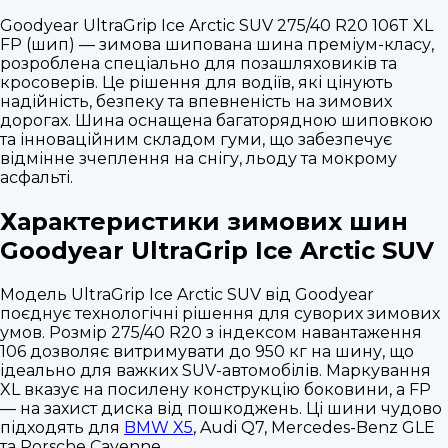
Goodyear UltraGrip Ice Arctic SUV 275/40 R20 106T XL
FP (шип) — зимова шипована шина преміум-класу,
розроблена спеціально для позашляховиків та
кросоверів. Це рішення для водіїв, які цінують
надійність, безпеку та впевненість на зимових
дорогах. Шина оснащена багаторядною шиповкою
та інноваційним складом гуми, що забезпечує
відмінне зчеплення на снігу, льоду та мокрому
асфальті.
Характеристики зимових шин
Goodyear UltraGrip Ice Arctic SUV
Модель UltraGrip Ice Arctic SUV від Goodyear
поєднує технологічні рішення для суворих зимових
умов. Розмір 275/40 R20 з індексом навантаження
106 дозволяє витримувати до 950 кг на шину, що
ідеально для важких SUV-автомобілів. Маркування
XL вказує на посилену конструкцію боковини, а FP
— на захист диска від пошкоджень. Ці шини чудово
підходять для
BMW X5
, Audi Q7, Mercedes-Benz GLE
та Porsche Cayenne.