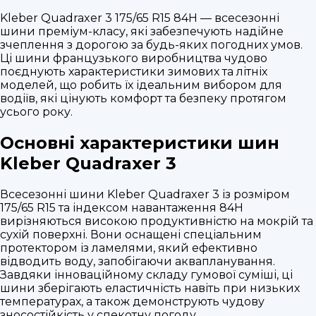
Kleber Quadraxer 3 175/65 R15 84H — всесезонні
шини преміум-класу, які забезпечують надійне
зчеплення з дорогою за будь-яких погодних умов.
Ці шини французького виробництва чудово
поєднують характеристики зимових та літніх
моделей, що робить їх ідеальним вибором для
водіїв, які цінують комфорт та безпеку протягом
усього року.
Основні характеристики шин
Kleber Quadraxer 3
Всесезонні шини Kleber Quadraxer 3 із розміром
175/65 R15 та індексом навантаження 84H
вирізняються високою продуктивністю на мокрій та
сухій поверхні. Вони оснащені спеціальним
протектором із ламелями, який ефективно
відводить воду, запобігаючи аквапланування.
Завдяки інноваційному складу гумової суміші, ці
шини зберігають еластичність навіть при низьких
температурах, а також демонструють чудову
зносостійкість у спекотну погоду.