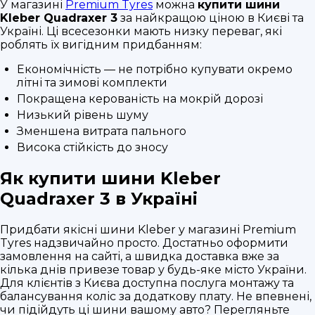
У магазині
Premium Tyres
можна
купити шини
Kleber Quadraxer 3
за найкращою ціною в Києві та
Україні. Ці всесезонки мають низку переваг, які
роблять їх вигідним придбанням:
Економічність — не потрібно купувати окремо
літні та зимові комплекти
Покращена керованість на мокрій дорозі
Низький рівень шуму
Зменшена витрата пального
Висока стійкість до зносу
Як купити шини Kleber
Quadraxer 3 в Україні
Придбати якісні шини Kleber у магазині Premium
Tyres надзвичайно просто. Достатньо оформити
замовлення на сайті, а швидка доставка вже за
кілька днів привезе товар у будь-яке місто України.
Для клієнтів з Києва доступна послуга монтажу та
балансування коліс за додаткову плату. Не впевнені,
чи підійдуть ці шини вашому авто? Перегляньте