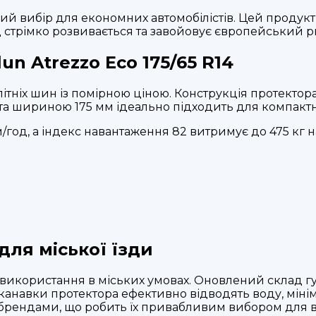
йний вибір для економних автомобілістів. Цей продук
стрімко розвивається та завойовує європейський ри
un Atrezzo Eco 175/65 R14
літніх шин із помірною ціною. Конструкція протектор
 та шириною 175 мм ідеально підходить для компактн
/год, а індекс навантаження 82 витримує до 475 кг 
для міської їзди
використання в міських умовах. Оновлений склад гу
 канавки протектора ефективно відводять воду, міні
брендами, що робить їх привабливим вибором для в