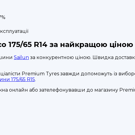
7%
ксплуатації
o 175/65 R14 за найкращою ціною 
і шини
Sailun
за конкурентною ціною. Швидка доставка
еціалісти Premium Tyres завжди допоможуть із вибор
ини 175/65 R15
.
ожна онлайн або зателефонувавши до магазину Premiu