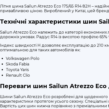
Літня шина Sailun Atrezzo Eco 175/65 R14 82H – наді
привабливою ціною. Вироблений у Китаї, цей бренд 
Технічні характеристики шин Sail
Sailun Atrezzo Eco належить до категорії економних 
дорожніх умовах. Радіус R14 із висотою профілю 65%
Індекс швидкості H дозволяє експлуатацію до 210 км
оптимальною для таких автомобілів як:
Volkswagen Polo
Skoda Fabia
Toyota Yaris
Renault Clio
Переваги шин Sailun Atrezzo Eco 
Шини Sailun Atrezzo Eco розроблені для щоденного 
характеристики протягом усього сезону. Спеціальні
Вартість цих шин нижча порівняно з преміальними 