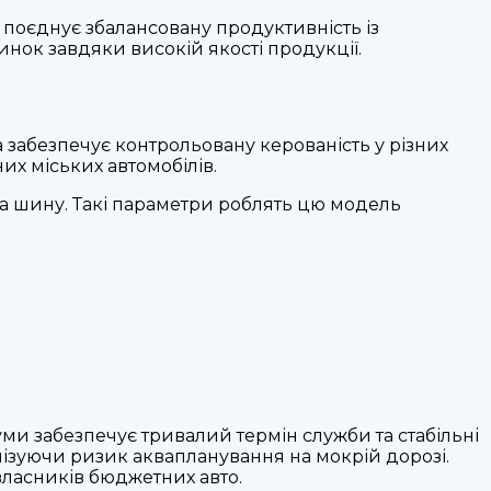
т поєднує збалансовану продуктивність із
нок завдяки високій якості продукції.
а забезпечує контрольовану керованість у різних
их міських автомобілів.
на шину. Такі параметри роблять цю модель
ми забезпечує тривалий термін служби та стабільні
мізуючи ризик аквапланування на мокрій дорозі.
ласників бюджетних авто.