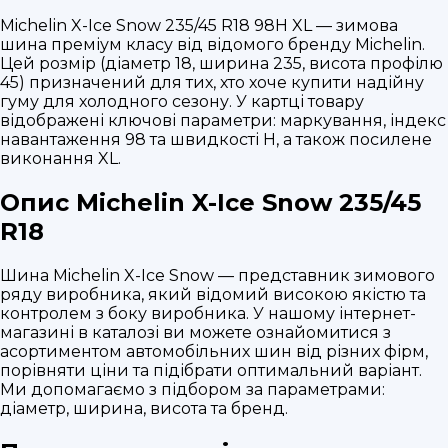
Michelin X-Ice Snow 235/45 R18 98H XL — зимова
шина преміум класу від відомого бренду Michelin.
Цей розмір (діаметр 18, ширина 235, висота профілю
45) призначений для тих, хто хоче купити надійну
гуму для холодного сезону. У картці товару
відображені ключові параметри: маркування, індекс
навантаження 98 та швидкості H, а також посилене
виконання XL.
Опис Michelin X-Ice Snow 235/45
R18
Шина Michelin X-Ice Snow — представник зимового
ряду виробника, який відомий високою якістю та
контролем з боку виробника. У нашому інтернет-
магазині в каталозі ви можете ознайомитися з
асортиментом автомобільних шин від різних фірм,
порівняти ціни та підібрати оптимальний варіант.
Ми допомагаємо з підбором за параметрами:
діаметр, ширина, висота та бренд.