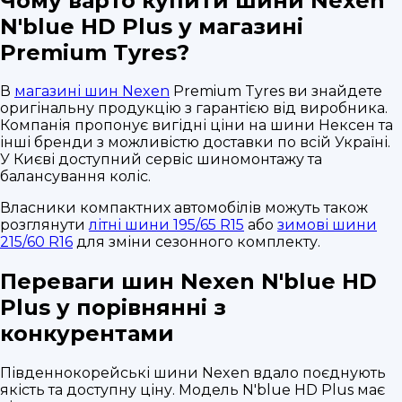
Чому варто купити шини Nexen
N'blue HD Plus у магазині
Premium Tyres?
В
магазині шин Nexen
Premium Tyres ви знайдете
оригінальну продукцію з гарантією від виробника.
Компанія пропонує вигідні ціни на шини Нексен та
інші бренди з можливістю доставки по всій Україні.
У Києві доступний сервіс шиномонтажу та
балансування коліс.
Власники компактних автомобілів можуть також
розглянути
літні шини 195/65 R15
або
зимові шини
215/60 R16
для зміни сезонного комплекту.
Переваги шин Nexen N'blue HD
Plus у порівнянні з
конкурентами
Південнокорейські шини Nexen вдало поєднують
якість та доступну ціну. Модель N'blue HD Plus має