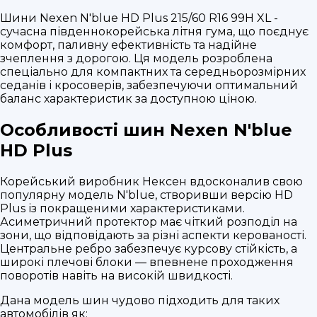
Шини Nexen N'blue HD Plus 215/60 R16 99H XL -
сучасна південнокорейська літня гума, що поєднує
комфорт, паливну ефективність та надійне
зчеплення з дорогою. Ця модель розроблена
спеціально для компактних та середньорозмірних
седанів і кросоверів, забезпечуючи оптимальний
баланс характеристик за доступною ціною.
Особливості шин Nexen N'blue
HD Plus
Корейський виробник Нексен вдосконалив свою
популярну модель N'blue, створивши версію HD
Plus із покращеними характеристиками.
Асиметричний протектор має чіткий розподіл на
зони, що відповідають за різні аспекти керованості.
Центральне ребро забезпечує курсову стійкість, а
широкі плечові блоки — впевнене проходження
поворотів навіть на високій швидкості.
Дана модель шин чудово підходить для таких
автомобілів як: