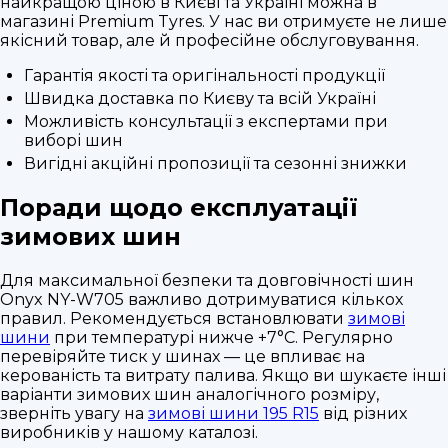
найкращою ціною в Києві та Україні можна в
магазині Premium Tyres. У нас ви отримуєте не лише
якісний товар, але й професійне обслуговування.
Гарантія якості та оригінальності продукції
Швидка доставка по Києву та всій Україні
Можливість консультації з експертами при
виборі шин
Вигідні акційні пропозиції та сезонні знижки
Поради щодо експлуатації
зимових шин
Для максимальної безпеки та довговічності шин
Onyx NY-W705 важливо дотримуватися кількох
правил. Рекомендується встановлювати
зимові
шини
при температурі нижче +7°C. Регулярно
перевіряйте тиск у шинах — це впливає на
керованість та витрату палива. Якщо ви шукаєте інші
варіанти зимових шин аналогічного розміру,
зверніть увагу на
зимові шини 195 R15
від різних
виробників у нашому каталозі.