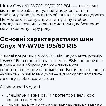
Шини Onyx NY-W705 195/60 R15 88H — це зимова
модель, що забезпечує надійне зчеплення і
стабільну поведінку автомобіля на зимових дорогах.
Ця модель поєднує прийнятну ціну і добре
продумані технічні характеристики для безпечної
їзди в холодну пору року.
Основні характеристики шин
Onyx NY-W705 195/60 R15
Зимові покришки NY-W705 від Onyx мають розмір
195/60 R15 та індекс навантаження 88H, що робить їх
відмінним вибором для компактних та
середньорозмірних автомобілів. Вони адаптовані до
українських зимових умов — від мокрого асфальту
до снігу та обмерзлих доріг.
Особливості моделі:
Спеціальний зимовий протектор з великою
кількістю ламелей
Покращена стійкість до аквапланування завдяки