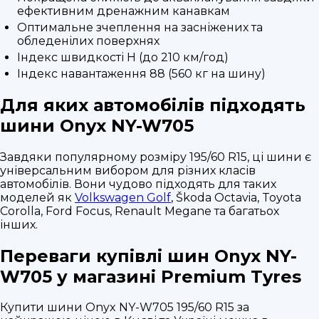
ефективним дренажним канавкам
Оптимальне зчеплення на засніжених та
обледенілих поверхнях
Індекс швидкості H (до 210 км/год)
Індекс навантаження 88 (560 кг на шину)
Для яких автомобілів підходять
шини Onyx NY-W705
Завдяки популярному розміру 195/60 R15, ці шини є
універсальним вибором для різних класів
автомобілів. Вони чудово підходять для таких
моделей як
Volkswagen Golf
, Škoda Octavia, Toyota
Corolla, Ford Focus, Renault Megane та багатьох
інших.
Переваги купівлі шин Onyx NY-
W705 у магазині Premium Tyres
Купити шини Onyx NY-W705 195/60 R15 за