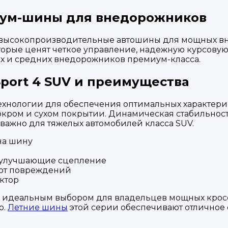
ремиум-шины для внедорожников
 XL — высокопроизводительные автошины для мощных
торые ценят четкое управление, надежную курсовую
их и средних внедорожников премиум-класса.
Sport 4 SUV и преимущества
е технологии для обеспечения оптимальных характе
окром и сухом покрытии. Динамическая стабильност
 важно для тяжелых автомобилей класса SUV.
на шину
, улучшающие сцепление
 от повреждений
ктор
SUV идеальным выбором для владельцев мощных кро
ю.
Летние шины
этой серии обеспечивают отличное