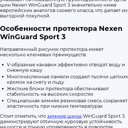
шин Nexen WinGuard Sport 3 значительно ниже
европейских аналогов схожего класса, что делает их
выгодной покупкой.
Особенности протектора Nexen
WinGuard Sport 3
Направленный рисунок протектора имеет
несколько ключевых преимуществ:
V-образные канавки эффективно отводят воду и
снежную кашу
Многочисленные ламели создают тысячи цепких
кромок на снегу и льду
Жесткие блоки протектора обеспечивают
стабильность на высоких скоростях
Специальная зимняя резиновая смесь сохраняет
эластичность при низких температурах
Стоит отметить, что
зимние шины
WinGuard Sport 3
демонстрируют отличную курсовую устойчивость
на шоссе и точную управляемость в поворотах.